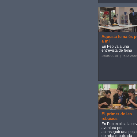
Aquesta feina és p
a mi
En Pep va a una
entrevista de feina
25/05/2010 | 522 visite
El primer de les
rebaixes
En Pep explica la se
aventura per
aconseguir una peça
de roba rebaixada