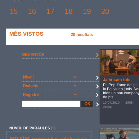
15
16
17
18
19
20
MÉS VISTOS
20 resultats
MÉS VISTOS
Ja hi som tots
En Pep, l'amo del pis,
la Bel viuen junts. Av
trien un nou compan
de pis
19/04/2010 | 2958
visites
NÚVOL DE PARAULES
[?]
amistat
cultura
el dia a dia