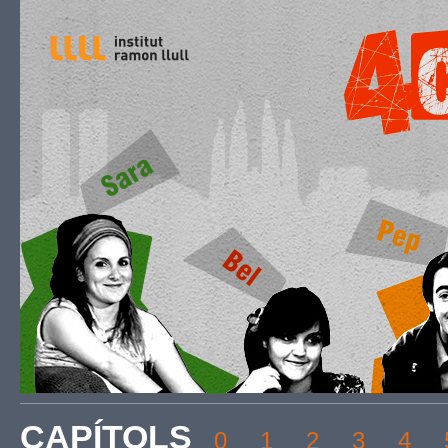
CAPÍTOLS
0
1
2
3
4