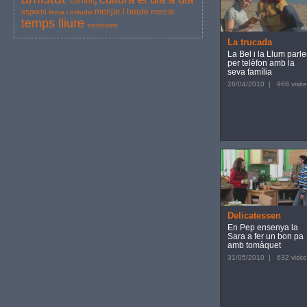
comerç
menjar i beure
esports
mercat
feina i estudis
temps lliure
tradicions
La trucada
La Bel i la Llum parl
per telèfon amb la
seva família
28/04/2010 | 968 visite
Delicatessen
En Pep ensenya la
Sara a fer un bon pa
amb tomàquet
31/05/2010 | 632 visite