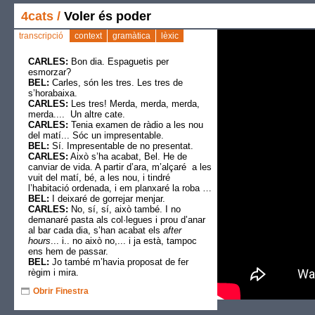
4cats
/
Voler és poder
transcripció
context
gramàtica
lèxic
CARLES:
Bon dia. Espaguetis per
esmorzar?
BEL:
Carles, són les tres. Les tres de
s’horabaixa.
CARLES:
Les tres! Merda, merda, merda,
merda.... Un altre cate.
CARLES:
Tenia examen de ràdio a les nou
del matí... Sóc un impresentable.
BEL:
Sí. Impresentable de no presentat.
CARLES:
Això s’ha acabat, Bel. He de
canviar de vida. A partir d’ara, m’alçaré a les
vuit del matí, bé, a les nou, i tindré
l’habitació ordenada, i em planxaré la roba …
BEL:
I deixaré de gorrejar menjar.
CARLES:
No, sí, sí, això també. I no
demanaré pasta als col·legues i prou d’anar
al bar cada dia, s’han acabat els
after
hours
... i.. no això no,... i ja està, tampoc
ens hem de passar.
BEL:
Jo també m’havia proposat de fer
règim i mira.
CARLES:
Però jo tinc força de voluntat.
Obrir Finestra
Mira, ara mateix em pose... em pose a llegir
L’era de la Informació
, de Manuel Castells.
SARA:
Ei, nois! Mireu, tinc la última