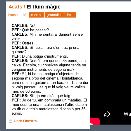
4cats
/
El llum màgic
transcripció
context
gramàtica
lèxic
CARLES:
No!
PEP:
Què ha passat?
CARLES:
M’hi he sentat al damunt sense
voler.
PEP:
Ostres...
CARLES:
Sí, tio... I ara d’on trac jo una
guitarra?
PEP:
D’una botiga d’instruments.
CARLES:
Només em queden 35 euros, a la
caixa. Escolta, tu coneixes alguna tenda on
venguen instruments de segona mà?
PEP:
Sí, hi ha una botiga d’objectes de
segona mà prop del cinema Floridablanca,
però no hi ha guitarres tan barates. L’altre dia
hi vaig passar i les que hi vaig veure valien
més de 60 euros.
CARLES:
Bff, ja em diràs què faig.
PEP:
Jo de tu, em compraria un matalàs. El
meu cosí té una matalasseria i l’altre dia em
va dir que tenia matalassos d’ocasió per 35
euros.
CARLES:
Però, Pep, jo vull una guitarra.
Obrir Finestra
PEP:
T’ho deia per si t’interessava. I una
cadira d’escriptori? La teva està feta pols. El
meu tiet té una botiga de mobles i en té unes