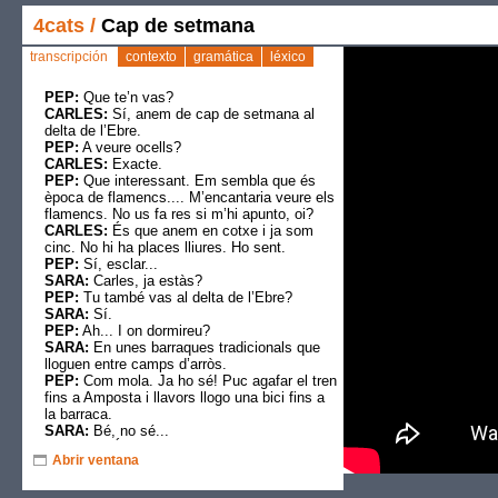
4cats
/
Cap de setmana
transcripción
contexto
gramática
léxico
PEP:
Que te’n vas?
CARLES:
Sí, anem de cap de setmana al
delta de l’Ebre.
PEP:
A veure ocells?
CARLES:
Exacte.
PEP:
Que interessant. Em sembla que és
època de flamencs.... M’encantaria veure els
flamencs. No us fa res si m’hi apunto, oi?
CARLES:
És que anem en cotxe i ja som
cinc. No hi ha places lliures. Ho sent.
PEP:
Sí, esclar...
SARA:
Carles, ja estàs?
PEP:
Tu també vas al delta de l’Ebre?
SARA:
Sí.
PEP:
Ah... I on dormireu?
SARA:
En unes barraques tradicionals que
lloguen entre camps d’arròs.
PEP:
Com mola. Ja ho sé! Puc agafar el tren
fins a Amposta i llavors llogo una bici fins a
la barraca.
SARA:
Bé, no sé...
CARLES:
És que a la barraca només hi
Abrir ventana
cabem cinc i l’home que ens la lloga ens ha
dit que si hi fiquem algú més ens fa fora i
ens posa una denúncia. I, clar, si véns,