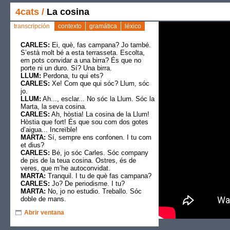
4cats
/
La cosina
transcripción
contexto
gramática
léxico
CARLES:
Ei, què, fas campana? Jo també.
S’està molt bé a esta terrasseta. Escolta,
em pots convidar a una birra? És que no
porte ni un duro. Sí? Una birra.
LLUM:
Perdona, tu qui ets?
CARLES:
Xe! Com que qui sóc? Llum, sóc
jo.
LLUM:
Ah..., esclar... No sóc la Llum. Sóc la
Marta, la seva cosina.
CARLES:
Ah, hòstia! La cosina de la Llum!
Hòstia que fort! És que sou com dos gotes
d’aigua... Increïble!
MARTA:
Sí, sempre ens confonen. I tu com
et dius?
CARLES:
Bé, jo sóc Carles. Sóc company
de pis de la teua cosina. Ostres, és de
veres, que m’he autoconvidat.
MARTA:
Tranquil. I tu de què fas campana?
CARLES:
Jo? De periodisme. I tu?
MARTA:
No, jo no estudio. Treballo. Sóc
doble de mans.
CARLES:
Com?
Abrir ventana
MARTA:
Sí, quan una actriu té les mans
molt lletges, em contracten per enregistrar
les meves mans en els plans tancats.