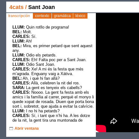
4cats
/
Sant Joan
transcripción
contexto
gramática
léxico
LLUM:
Quin rotllo de programa!
BEL:
Molt.
CARLES:
Sí.
LLUM:
Ah!
BEL:
Mira, es primer petard que sent aquest
any.
LLUM:
Odio els petards.
CARLES:
Eh! Falta poc per a Sant Joan.
LLUM:
Odio Sant Joan.
CARLES:
Xe! A mi és la festa que més
m’agrada. Enguany vaig a Xàtiva.
BEL:
Ah, i què hi fan allà?
CARLES:
Allà, celebren la nit del ros.
SARA:
La gent es tenyeix els cabells?
CARLES:
Noooo. La gent fa festa amb els
amics i la família al carrer, perquè el monyo li
quede xopat de rosada. Diuen que porta bona
sort i, sobretot, que ajuda a evitar la calvície.
LLUM:
I no hi ha petards?
CARLES:
Sí, i tant que n’hi ha. A les dotze
de la nit, la gent tira una muntonada de
coets. Per això no te dic que vingues...
Abrir ventana
BEL:
Ah, per què no véns amb jo a
Ciutadella? Allà no en tiren, de petards.
SARA:
Ah, no? Què s’hi fa?