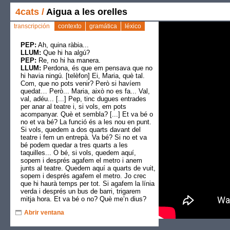
4cats
/
Aigua a les orelles
transcripción
contexto
gramática
léxico
PEP:
Ah, quina ràbia...
LLUM:
Que hi ha algú?
PEP:
Re, no hi ha manera.
LLUM:
Perdona, és que em pensava que no
hi havia ningú. [telèfon] Ei, Maria, què tal.
Com, que no pots venir? Però si havíem
quedat… Però... Maria, això no es fa... Val,
val, adéu... [...] Pep, tinc dugues entrades
per anar al teatre i, si vols, em pots
acompanyar. Què et sembla? [...] Et va bé o
no et va bé? La funció és a les nou en punt.
Si vols, quedem a dos quarts davant del
teatre i fem un entrepà. Va bé? Si no et va
bé podem quedar a tres quarts a les
taquilles... O bé, si vols, quedem aquí,
sopem i després agafem el metro i anem
junts al teatre. Quedem aquí a quarts de vuit,
sopem i després agafem el metro. Jo crec
que hi haurà temps per tot. Si agafem la línia
verda i després un bus de barri, trigarem
mitja hora. Et va bé o no? Què me’n dius?
[...] Ah, calla, que avui és dimarts, és veritat
Abrir ventana
que fas anglès... Acabes a les vuit, no? Ja
ho sé, et passo a buscar a l’acadèmia a un
quart de nou...És a prop del teatre, oi? Pep?